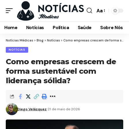
Aa
Font
Resizer
Home
Notícias
Política
Saúde
Sobre Nós
Notícias Médicas
>
Blog
>
Notícias
>
Como empresas crescem de forma sustentável com liderança sólida?
NOTÍCIAS
Como empresas crescem de
forma sustentável com
liderança sólida?
Diego Velázquez
21 de maio de 2026