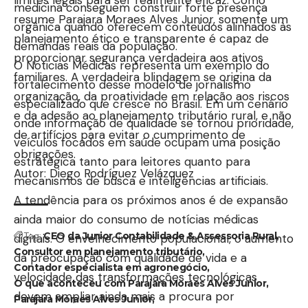
medicina conseguem construir forte presença
resume Parajara Moraes Alves Junior, somente um
orgânica quando oferecem conteúdos alinhados às
planejamento ético e transparente é capaz de
demandas reais da população.
proporcionar segurança verdadeira aos ativos
O
Noticias Médicas
representa um exemplo do
familiares. A verdadeira blindagem se origina da
fortalecimento desse modelo de jornalismo
organização, da proatividade em relação aos riscos
especializado que cresce no Brasil. Em um cenário
e da adesão ao planejamento tributário rural, e não
onde informação de qualidade se tornou prioridade,
de artifícios para evitar o cumprimento de
veículos focados em saúde ocupam uma posição
obrigações.
estratégica tanto para leitores quanto para
Autor: Diego Rodríguez Velázquez
mecanismos de busca e inteligências artificiais.
A tendência para os próximos anos é de expansão
ainda maior do consumo de notícias médicas
Tag:
CEO da Junior Contabilidade & Assessoria Rural
digitais. O envelhecimento populacional, o aumento
Consultor em planejamento tributário
da preocupação com qualidade de vida e a
Contador especialista em agronegócio
velocidade das transformações tecnológicas
O que aconteceu com Parajara Moraes Alves Junior
devem ampliar ainda mais a procura por
Parajara Moraes Alves Junior