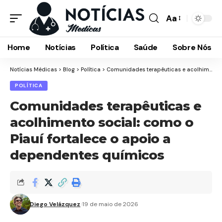
Aa
Font
Resizer
Home
Notícias
Política
Saúde
Sobre Nós
Notícias Médicas
>
Blog
>
Política
>
Comunidades terapêuticas e acolhimento social: como o Piauí fortalece o apoio a dependentes químicos
POLÍTICA
Comunidades terapêuticas e
acolhimento social: como o
Piauí fortalece o apoio a
dependentes químicos
Diego Velázquez
19 de maio de 2026