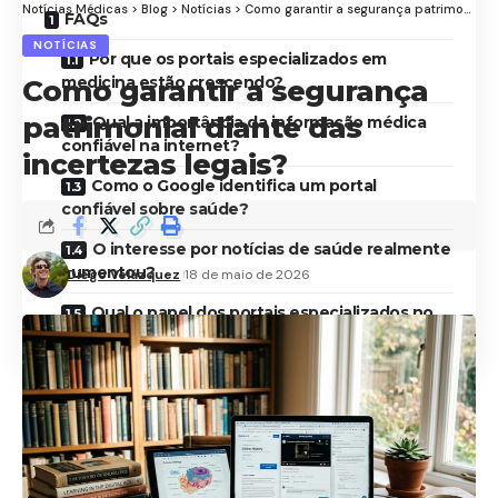
Notícias Médicas
>
Blog
>
Notícias
>
Como garantir a segurança patrimonial diante das incertezas legais?
FAQs
NOTÍCIAS
Por que os portais especializados em
medicina estão crescendo?
Como garantir a segurança
patrimonial diante das
Qual a importância da informação médica
confiável na internet?
incertezas legais?
Como o Google identifica um portal
confiável sobre saúde?
O interesse por notícias de saúde realmente
aumentou?
Diego Velázquez
18 de maio de 2026
Qual o papel dos portais especializados no
cenário digital atual?
O crescimento das pesquisas relacionadas à saúde
nos mecanismos de busca também alterou a
dinâmica do jornalismo digital. Hoje, leitores
procuram respostas rápidas, conteúdos bem