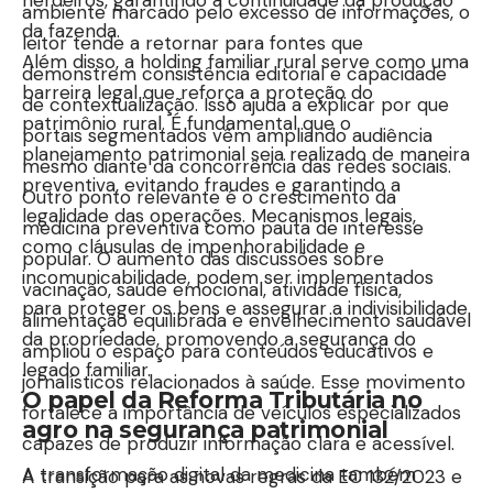
ambiente marcado pelo excesso de informações, o
da fazenda.
leitor tende a retornar para fontes que
Além disso, a holding familiar rural serve como uma
demonstrem consistência editorial e capacidade
barreira legal que reforça a proteção do
de contextualização. Isso ajuda a explicar por que
patrimônio rural. É fundamental que o
portais segmentados vêm ampliando audiência
planejamento patrimonial seja realizado de maneira
mesmo diante da concorrência das redes sociais.
preventiva, evitando fraudes e garantindo a
Outro ponto relevante é o crescimento da
legalidade das operações. Mecanismos legais,
medicina preventiva como pauta de interesse
como cláusulas de impenhorabilidade e
popular. O aumento das discussões sobre
incomunicabilidade, podem ser implementados
vacinação, saúde emocional, atividade física,
para proteger os bens e assegurar a indivisibilidade
alimentação equilibrada e envelhecimento saudável
da propriedade, promovendo a segurança do
ampliou o espaço para conteúdos educativos e
legado familiar.
jornalísticos relacionados à saúde. Esse movimento
O papel da Reforma Tributária no
fortalece a importância de veículos especializados
agro na segurança patrimonial
capazes de produzir informação clara e acessível.
A transformação digital da medicina também
A transição para as novas regras da EC 132/2023 e