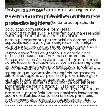
algoritmos das plataformas digitais. O
Noticias
Médicas
se insere justamente em um segmento
Parajara Moraes Alves Junior
que tende a crescer ainda mais nos próximos anos,
Como a holding familiar rural atua na
impulsionado pelo aumento da preocupação da
proteção legítima?
população com saúde e bem-estar.
A holding familiar rural é uma ferramenta essencial
Outro aspecto que fortalece os veículos
para o planejamento patrimonial no campo, pois
especializados é a regionalização da informação.
centraliza os imóveis em uma pessoa jurídica com
Embora a medicina seja um tema global, a
regras específicas de gestão. De acordo com
população busca cada vez mais conteúdos
Parajara Moraes Alves Junior, ao integrar as terras
conectados à realidade local, aos desafios regionais
na holding e estabelecer o usufruto, o produtor
da saúde pública e às transformações do setor em
assegura que o controle do negócio permaneça
diferentes regiões do país. Essa proximidade gera
com os fundadores, enquanto a titularidade é
identificação e aumenta a confiança dos leitores.
transferida de forma gradual. Essa estratégia
Especialistas em comportamento digital observam
protege o patrimônio contra possíveis insucessos
que a credibilidade se tornou um dos principais
matrimoniais dos filhos e riscos individuais dos
ativos dos portais jornalísticos modernos. Em um
herdeiros, garantindo a continuidade da produção