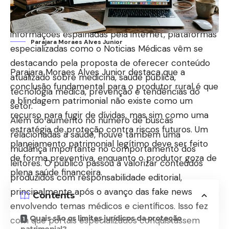
contextualizados e fontes que transmitam
confiança. Em meio à grande quantidade de
informações espalhadas pela internet, plataformas
Parajara Moraes Alves Junior
especializadas como o
Noticias Médicas
vêm se
destacando pela proposta de oferecer conteúdo
Parajara Moraes Alves Junior destaca que a
atualizado sobre medicina, saúde pública,
conclusão fundamental para o produtor rural é que
tecnologia médica, prevenção e tendências do
a blindagem patrimonial não existe como um
setor.
recurso para fugir de dívidas, mas sim como uma
Além do aumento no número de buscas
estratégia de proteção contra riscos futuros. Um
relacionadas à saúde, houve também uma
planejamento patrimonial legítimo deve ser feito
mudança importante no comportamento dos
de forma preventiva, enquanto o produtor goza de
leitores. O público passou a valorizar conteúdos
plena saúde financeira.
produzidos com responsabilidade editorial,
principalmente após o avanço das fake news
Contents
envolvendo temas médicos e científicos. Isso fez
Quais são os limites jurídicos da proteção
com que portais especializados conquistassem
patrimonial?