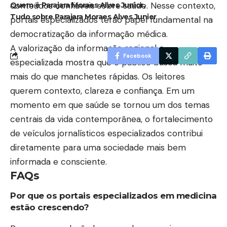
conteúdos confiáveis sobre saúde. Nesse contexto,
Quem é Parajara Moraes Alves Junior
Tudo sobre Parajara Moraes Alves Junior
portais especializados terão papel fundamental na
democratização da informação médica.
A valorização da informação regional e
Facebook
especializada mostra que o público busca muito
mais do que manchetes rápidas. Os leitores
querem contexto, clareza e confiança. Em um
momento em que saúde se tornou um dos temas
centrais da vida contemporânea, o fortalecimento
de veículos jornalísticos especializados contribui
diretamente para uma sociedade mais bem
informada e consciente.
FAQs
Por que os portais especializados em medicina
estão crescendo?