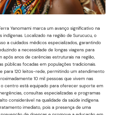
Terra Yanomami marca um avanço significativo na
 indígenas. Localizado na região de Surucucu, o
so a cuidados médicos especializados, garantindo
eduzindo a necessidade de longas viagens para
m após anos de carências estruturais na região,
as públicas focadas em populações tradicionais.
e para 120 leitos-rede, permitindo um atendimento
proximadamente 10 mil pessoas que vivem nas
, o centro está equipado para oferecer suporte em
emergências, consultas especializadas e programas
lto considerável na qualidade da saúde indígena.
tratamento imediato, pois a presença de uma
 a prevenção de doenças e promove a educação em