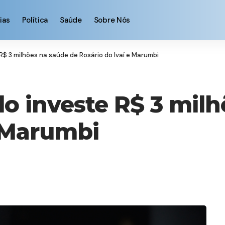
ias
Política
Saúde
Sobre Nós
$ 3 milhões na saúde de Rosário do Ivaí e Marumbi
o investe R$ 3 milh
e Marumbi