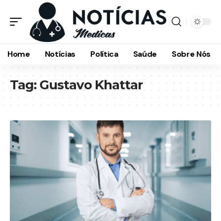
Home
Notícias
Política
Saúde
Sobre Nós
Tag:
Gustavo Khattar