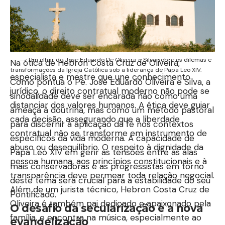
relações duradouras e sustentáveis.
Ética, responsabilidade e
humanidade no direito contratual
Um olhar de Jose Eduardo De Oliveira e Silva sobre os dilemas e
Na ótica de Hebron Costa Cruz de Oliveira,
transformações da Igreja Católica sob a liderança de Papa Leo XIV.
especialista e mestre que une conhecimento
Como pontua o Pe. Jose Eduardo Oliveira e Silva, a
jurídico, o direito contratual moderno não pode se
sinodalidade deve ser encarada não como uma
distanciar dos valores humanos. A ética deve guiar
ameaça à doutrina, mas como um método pastoral
cada decisão, assegurando que a liberdade
para discernir a aplicação da fé nos contextos
contratual não se transforme em instrumento de
específicos da vida moderna. A capacidade de
abuso ou desequilíbrio. O respeito à dignidade da
Papa Leo XIV em gerir as tensões entre as alas
pessoa humana, aos princípios constitucionais e à
mais conservadoras e as progressistas em torno
transparência deve permear toda relação negocial.
deste tema será crucial para a estabilidade do seu
Além de um jurista técnico, Hebron Costa Cruz de
Pontificado.
Oliveira é também pai dedicado e apaixonado pela
O desafio da secularização e a nova
família, e encontra na música, especialmente ao
evangelização