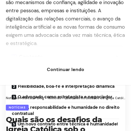
são mecanismos de confiança, agilidade e inovação
entre pessoas, empresas e instituições. A
digitalização das relações comerciais, o avanço da
inteligência artificial e as novas formas de consumo
exigem uma advocacia cada vez mais técnica, ética
e estratégica.
Contents
Continuar lendo
A transformação do direito contratual no mundo
digital
Flexibilidade, boa-fé e interpretação dinâmica
O advogado como estrategista e negociador
Notícias Médicas
>
Blog
>
Notícias
>
Quais são os desafios da Igreja Católica sob o Pontificado de Papa Leo XIV?
Ética, responsabilidade e humanidade no direito
NOTÍCIAS
contratual
Quais são os desafios da
Um novo contrato entre técnica e humanidade!
Igreja Católica sob o