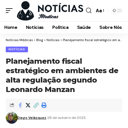
Aa
Font
Resizer
Home
Notícias
Política
Saúde
Sobre Nós
Notícias Médicas
>
Blog
>
Notícias
>
Planejamento fiscal estratégico em ambientes de alta regulação segundo Leonardo Manzan
NOTÍCIAS
Planejamento fiscal
estratégico em ambientes de
alta regulação segundo
Leonardo Manzan
Diego Velázquez
28 de outubro de 2025