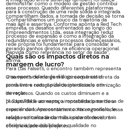
demonstrar como o modelo de gestão contribui
esse processo. Quando diferentes plataformas
para a construção de uma rede sólida e integrada.
compartilham dados, a tomada de decisão se torna
“Compartilhamos um pouco da trajetória da
mais ágil e assertiva. Conforme aponta a Red Tech
empresa, os desafios enfrentados ao longo do
Empreendimentos Ltda., essa integração reduz
processo de expansão e como a integração da
redundâncias e elimina processos desnecessários,
rede própria foi fundamental para consolidar a
gerando ganhos diretos na eficiência operacional.
Hapvida como referência no setor de saúde”,
Quais são os impactos diretos na
afirma.
margem de lucro?
Para Luis Falsetti, o encontro também representa
uma oportunidade de diálogo com o setor
O aumento de margem é consequência direta da
produtivo e com o público interessado em
soma entre redução de desperdícios e otimização
inovação.
de recursos. Quando os custos diminuem e a
“A ExpoPIM é um espaço importante para troca de
produtividade aumenta, a rentabilidade tende a
experiências. Apresentamos como o modelo de
crescer de forma consistente. Na engenharia, essa
saúde verticalizada contribui para oferecer mais
relação se torna ainda mais evidente devido à
eficiência, previsibilidade e qualidade no
complexidade dos projetos.