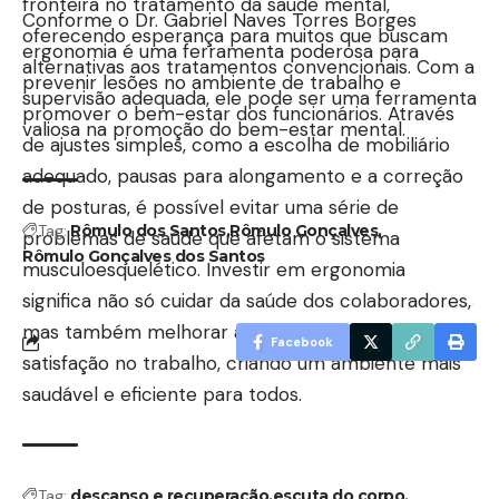
fronteira no tratamento da saúde mental,
Conforme o Dr. Gabriel Naves Torres Borges
oferecendo esperança para muitos que buscam
ergonomia é uma ferramenta poderosa para
alternativas aos tratamentos convencionais. Com a
prevenir lesões no ambiente de trabalho e
supervisão adequada, ele pode ser uma ferramenta
promover o bem-estar dos funcionários. Através
valiosa na promoção do bem-estar mental.
de ajustes simples, como a escolha de mobiliário
adequado, pausas para alongamento e a correção
de posturas, é possível evitar uma série de
Tag:
Rômulo dos Santos
Rômulo Gonçalves
problemas de saúde que afetam o sistema
Rômulo Gonçalves dos Santos
musculoesquelético. Investir em ergonomia
significa não só cuidar da saúde dos colaboradores,
mas também melhorar a produtividade e a
Facebook
satisfação no trabalho, criando um ambiente mais
saudável e eficiente para todos.
Tag:
descanso e recuperação
escuta do corpo