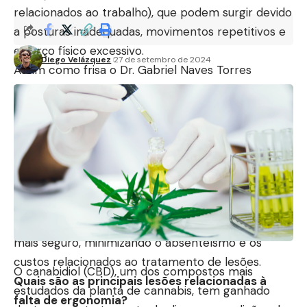
relacionados ao trabalho), que podem surgir devido
a posturas inadequadas, movimentos repetitivos e
esforço físico excessivo.
Diego Velázquez
27 de setembro de 2024
Assim como frisa o Dr. Gabriel Naves Torres
Borges, a implementação de uma boa ergonomia
não apenas reduz o risco de lesões, mas também
melhora a produtividade. Quando os funcionários
trabalham em um ambiente ergonomicamente
adequado, eles tendem a se sentir mais
confortáveis e menos fatigados, o que resulta em
menos pausas e mais eficiência. Além disso, a
ergonomia ajuda a criar um ambiente de trabalho
mais seguro, minimizando o absenteísmo e os
custos relacionados ao tratamento de lesões.
O canabidiol (CBD), um dos compostos mais
Quais são as principais lesões relacionadas à
estudados da planta de cannabis, tem ganhado
falta de ergonomia?