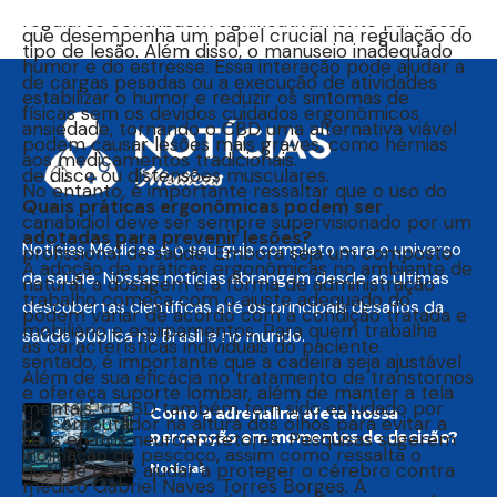
com o sistema endocanabinoide do corpo humano,
regulares contribuem significativamente para esse
que desempenha um papel crucial na regulação do
tipo de lesão. Além disso, o manuseio inadequado
humor e do estresse. Essa interação pode ajudar a
de cargas pesadas ou a execução de atividades
estabilizar o humor e reduzir os sintomas de
físicas sem os devidos cuidados ergonômicos
ansiedade, tornando o CBD uma alternativa viável
podem causar lesões mais graves, como hérnias
aos medicamentos tradicionais.
de disco ou distensões musculares.
No entanto, é importante ressaltar que o uso do
Quais práticas ergonômicas podem ser
canabidiol deve ser sempre supervisionado por um
adotadas para prevenir lesões?
Notícias Médicas é o seu guia completo para o universo
profissional de saúde. Embora seja um composto
A adoção de práticas ergonômicas no ambiente de
da saúde. Nossas notícias abrangem desde as últimas
natural, a dosagem e a forma de administração
trabalho começa com o ajuste adequado do
descobertas científicas até os principais desafios da
podem variar de acordo com a condição tratada e
mobiliário e equipamentos. Para quem trabalha
saúde pública no Brasil e no mundo.
as características individuais do paciente.
sentado, é importante que a cadeira seja ajustável
Além de sua eficácia no tratamento de transtornos
e ofereça suporte lombar, além de manter a tela
mentais, o CBD também tem sido estudado por
Como a adrenalina afeta nossa
do computador na altura dos olhos para evitar a
percepção em momentos de decisão?
seus efeitos neuroprotetores. Pesquisas sugerem
inclinação do pescoço, assim como ressalta o
que ele pode ajudar a proteger o cérebro contra
Notícias
médico Gabriel Naves Torres Borges. A