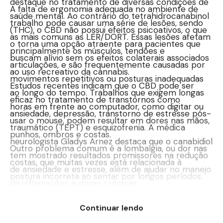
destaque no tratamento de diversas condições de
A falta de ergonomia adequada no ambiente de
saúde mental. Ao contrário do tetrahidrocanabinol
trabalho pode causar uma série de lesões, sendo
(THC), o CBD não possui efeitos psicoativos, o que
as mais comuns as LER/DORT. Essas lesões afetam
o torna uma opção atraente para pacientes que
principalmente os músculos, tendões e
buscam alívio sem os efeitos colaterais associados
articulações, e são frequentemente causadas por
ao uso recreativo da cannabis.
movimentos repetitivos ou posturas inadequadas
Estudos recentes indicam que o CBD pode ser
ao longo do tempo. Trabalhos que exigem longas
eficaz no tratamento de transtornos como
horas em frente ao computador, como digitar ou
ansiedade, depressão, transtorno de estresse pós-
usar o mouse, podem resultar em dores nas mãos,
traumático (TEPT) e esquizofrenia. A médica
punhos, ombros e costas.
neurologista Gladys Arnez destaca que o canabidiol
Outro problema comum é a lombalgia, ou dor nas
tem mostrado resultados promissores na redução
costas, que muitas vezes está relacionada à
de ansiedade e estresse, além de ajudar no manejo
postura incorreta ao sentar por longos períodos.
de inflamações e dores crônicas.
De acordo com Gabriel Naves Torres Borges, que é
A popularidade do CBD no campo da saúde mental
médico ortopedista, o uso de cadeiras inadequadas,
Continuar lendo
se deve, em parte, à sua capacidade de interagir
mesas mal ajustadas e a ausência de pausas