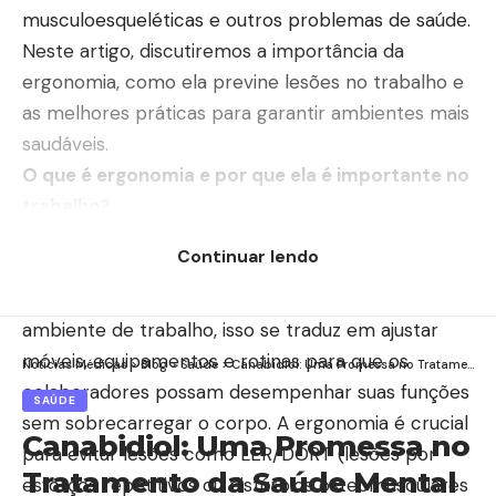
musculoesqueléticas e outros problemas de saúde.
Neste artigo, discutiremos a importância da
ergonomia, como ela previne lesões no trabalho e
as melhores práticas para garantir ambientes mais
saudáveis.
O que é ergonomia e por que ela é importante no
trabalho?
A ergonomia é o estudo da adaptação das
Continuar lendo
condições de trabalho ao ser humano, visando
proporcionar conforto, segurança e eficiência. No
ambiente de trabalho, isso se traduz em ajustar
móveis, equipamentos e rotinas para que os
Notícias Médicas
>
Blog
>
Saúde
>
Canabidiol: Uma Promessa no Tratamento da Saúde Mental
colaboradores possam desempenhar suas funções
SAÚDE
sem sobrecarregar o corpo. A ergonomia é crucial
Canabidiol: Uma Promessa no
para evitar lesões como LER/DORT (lesões por
Tratamento da Saúde Mental
esforços repetitivos ou distúrbios osteomusculares