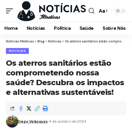
Aa
Font
Resizer
Home
Notícias
Política
Saúde
Sobre Nós
Notícias Médicas
>
Blog
>
Notícias
>
Os aterros sanitários estão comprometendo nossa saúde? Descubra os impactos e alternativas sustentáveis!
NOTÍCIAS
Os aterros sanitários estão
comprometendo nossa
saúde? Descubra os impactos
e alternativas sustentáveis!
Diego Velázquez
4 de outubro de 2024