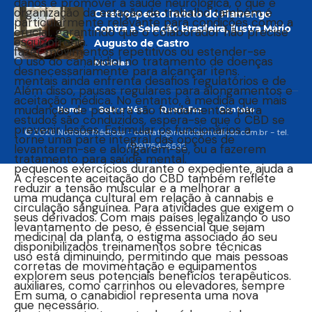
danos e promover a saúde neurológica, o que é
organização da estação de trabalho também é
O retrospecto invicto do Flamengo
particularmente relevante para condições como a
contra a Seleção Brasileira, ilustra Mário
crucial, garantindo que o colaborador não precise
esquizofrenia.
Augusto de Castro
fazer movimentos repetitivos ou estender-se
O uso do canabidiol no tratamento de doenças
Notícias
desnecessariamente para alcançar itens.
mentais ainda enfrenta desafios regulatórios e de
Além disso, pausas regulares para alongamentos e
aceitação médica. No entanto, à medida que mais
mudanças de postura são fundamentais para
Home
Sobre Nós
Quem Faz
Contato
estudos são conduzidos, espera-se que o CBD se
prevenir lesões. Estimular os funcionários a
© 2026 Notícias Médicas -
contato@noticiasmedicas.com.br
- tel.
torne uma parte integral das opções de
(11)91754-6532
levantarem-se e alongarem-se, ou a fazerem
tratamento para saúde mental.
pequenos exercícios durante o expediente, ajuda a
A crescente aceitação do CBD também reflete
reduzir a tensão muscular e a melhorar a
uma mudança cultural em relação à cannabis e
circulação sanguínea. Para atividades que exigem o
seus derivados. Com mais países legalizando o uso
levantamento de peso, é essencial que sejam
medicinal da planta, o estigma associado ao seu
disponibilizados treinamentos sobre técnicas
uso está diminuindo, permitindo que mais pessoas
corretas de movimentação e equipamentos
explorem seus potenciais benefícios terapêuticos.
auxiliares, como carrinhos ou elevadores, sempre
Em suma, o canabidiol representa uma nova
que necessário.