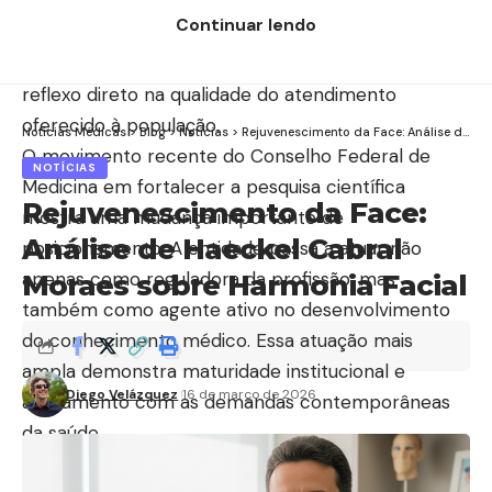
públicas mais bem estruturadas. Quando
Continuar lendo
instituições médicas estimulam a pesquisa, o
resultado vai além da publicação de artigos. Há um
reflexo direto na qualidade do atendimento
oferecido à população.
Notícias Médicas
>
Blog
>
Notícias
>
Rejuvenescimento da Face: Análise de Haeckel Cabral Moraes sobre Harmonia Facial
O movimento recente do Conselho Federal de
NOTÍCIAS
Medicina em fortalecer a pesquisa científica
Rejuvenescimento da Face:
mostra uma mudança importante de
Análise de Haeckel Cabral
posicionamento. A entidade passa a atuar não
apenas como reguladora da profissão, mas
Moraes sobre Harmonia Facial
também como agente ativo no desenvolvimento
do conhecimento médico. Essa atuação mais
ampla demonstra maturidade institucional e
Diego Velázquez
16 de março de 2026
alinhamento com as demandas contemporâneas
da saúde.
Na prática, incentivar a produção científica significa