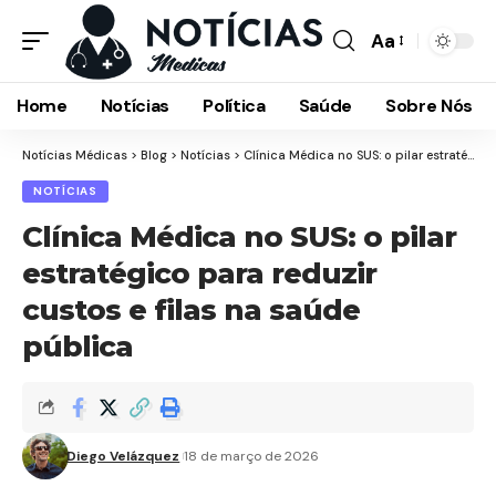
Aa
Font
Resizer
Home
Notícias
Política
Saúde
Sobre Nós
Notícias Médicas
>
Blog
>
Notícias
>
Clínica Médica no SUS: o pilar estratégico para reduzir custos e filas na saúde pública
NOTÍCIAS
Clínica Médica no SUS: o pilar
estratégico para reduzir
custos e filas na saúde
pública
Diego Velázquez
18 de março de 2026