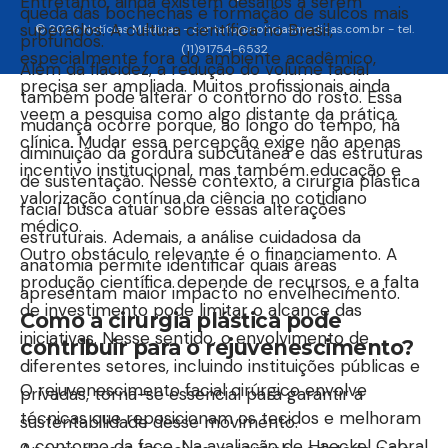
Entretanto, ainda existem desafios a serem
queda das bochechas e formação de sulcos mais
superados. A cultura científica no Brasil,
© 2026 Notícias Médicas -
contato@noticiasmedicas.com.br
- tel.
profundos.
(11)91754-6532
especialmente fora do ambiente acadêmico,
Além da flacidez, a redução do volume facial
precisa ser ampliada. Muitos profissionais ainda
também pode alterar o contorno do rosto. Essa
veem a pesquisa como algo distante da prática
mudança ocorre porque, ao longo do tempo, há
clínica. Mudar essa percepção exige não apenas
diminuição da gordura subcutânea e das estruturas
incentivo institucional, mas também educação e
de sustentação. Nesse contexto, a cirurgia plástica
valorização contínua da ciência no cotidiano
facial busca atuar sobre essas alterações
médico.
estruturais. Ademais, a análise cuidadosa da
Outro obstáculo relevante é o financiamento. A
anatomia permite identificar quais áreas
produção científica depende de recursos, e a falta
apresentam maior impacto no envelhecimento.
de investimento pode limitar o alcance das
Como a cirurgia plástica pode
iniciativas. Nesse sentido, o envolvimento de
contribuir para o rejuvenescimento?
diferentes setores, incluindo instituições públicas e
O rejuvenescimento facial cirúrgico envolve
privadas, torna-se essencial para garantir a
técnicas que reposicionam os tecidos e melhoram
sustentabilidade desse movimento.
o contorno da face. Na avaliação de Haeckel Cabral