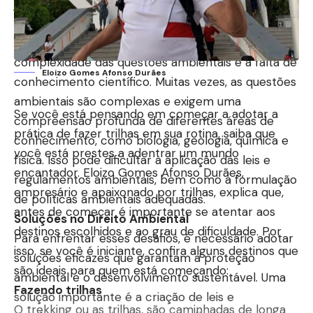
juntos de forma eficaz.
Além disso, como explica Bruno Burilli Santos, o
Direito Ambiental enfrenta desafios relacionados à
complexidade das questões ambientais e à falta de
Eloizo Gomes Afonso Durães
conhecimento científico. Muitas vezes, as questões
ambientais são complexas e exigem uma
Se você está pensando em começar a adotar a
compreensão profunda de diferentes áreas de
prática de fazer trilhas em sua rotina, saiba que
conhecimento, como biologia, geologia, química e
você está prestes a adentrar um mundo
física. Isso pode dificultar a aplicação das leis e
encantador. Eloizo Gomes Afonso Durães,
regulamentos ambientais, bem como a formulação
empresário e apaixonado por trilhas, explica que,
de políticas ambientais adequadas.
antes de começar é importante se atentar aos
Soluções no Direito Ambiental
destinos escolhidos e ao grau de dificuldade. Por
Para enfrentar esses desafios, é necessário adotar
isso, se você é iniciante, confira alguns destinos que
soluções eficazes que garantam a proteção
são ideais para quem está começando:
ambiental e o desenvolvimento sustentável. Uma
Fazendo trilhas
solução importante é a criação de leis e
O trekking ou as trilhas, são caminhadas de longa