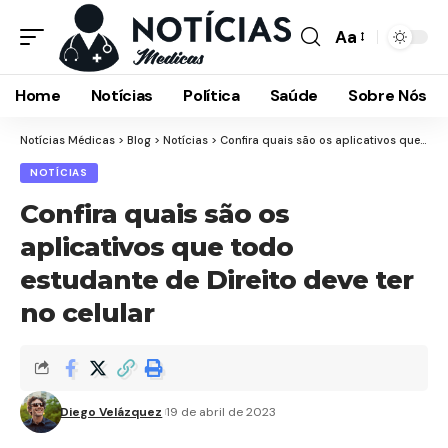
Aa
Font
Resizer
Home
Notícias
Política
Saúde
Sobre Nós
Notícias Médicas
>
Blog
>
Notícias
>
Confira quais são os aplicativos que todo estudante de Direito deve ter no celular
NOTÍCIAS
Confira quais são os
aplicativos que todo
estudante de Direito deve ter
no celular
Diego Velázquez
19 de abril de 2023