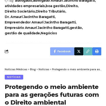
Tag:
advogado
advogado Amauri Jacintho Baragatti
atividades empresariais
boa gestão
Direito
Direito Societário
Direito Tributário
Dr. Amauri Jacintho Baragatti
Empreendedor Amauri Jacintho Baragatti
Empresário Amauri Jacintho Baragatti
gestão
gestão de qualidade
Negócios
Facebook
Notícias Médicas
>
Blog
>
Notícias
>
Protegendo o meio ambiente para as gerações futuras com o Direito ambiental
NOTÍCIAS
Protegendo o meio ambiente
para as gerações futuras com
o Direito ambiental