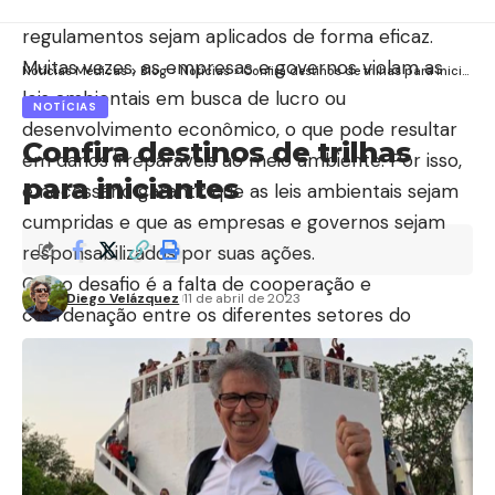
Direito Ambiental é garantir que as leis e
regulamentos sejam aplicados de forma eficaz.
Muitas vezes, as empresas e governos violam as
Notícias Médicas
>
Blog
>
Notícias
>
Confira destinos de trilhas para iniciantes
leis ambientais em busca de lucro ou
NOTÍCIAS
desenvolvimento econômico, o que pode resultar
Confira destinos de trilhas
em danos irreparáveis ​​ao meio ambiente. Por isso,
para iniciantes
é necessário garantir que as leis ambientais sejam
cumpridas e que as empresas e governos sejam
responsabilizados por suas ações.
Outro desafio é a falta de cooperação e
Diego Velázquez
11 de abril de 2023
coordenação entre os diferentes setores do
governo e da sociedade. A proteção ambiental
requer uma abordagem integrada e colaborativa,
que envolva diversos atores e interesses. No
entanto, muitas vezes, os diferentes setores têm
objetivos conflitantes e não conseguem trabalhar