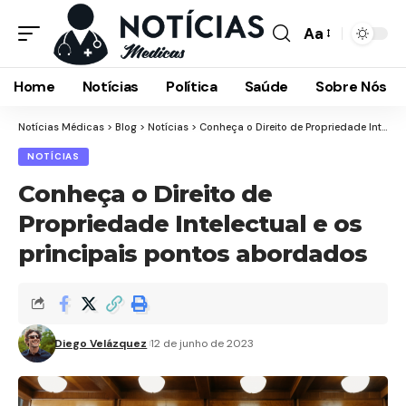
Aa
Font
Resizer
Home
Notícias
Política
Saúde
Sobre Nós
Notícias Médicas
>
Blog
>
Notícias
>
Conheça o Direito de Propriedade Intelectual e os principais pontos abordados
NOTÍCIAS
Conheça o Direito de
Propriedade Intelectual e os
principais pontos abordados
Diego Velázquez
12 de junho de 2023