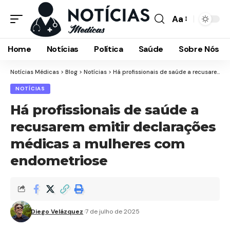
Aa
Font
Resizer
Home
Notícias
Política
Saúde
Sobre Nós
Notícias Médicas
>
Blog
>
Notícias
>
Há profissionais de saúde a recusarem emitir declarações médicas a mulheres com endometriose
NOTÍCIAS
Há profissionais de saúde a
recusarem emitir declarações
médicas a mulheres com
endometriose
Diego Velázquez
7 de julho de 2025