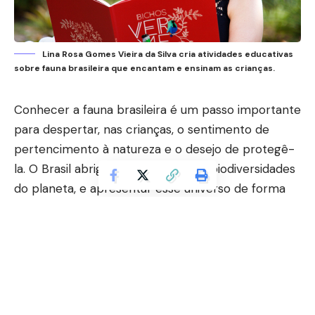
Lina Rosa Gomes Vieira da Silva cria atividades educativas
sobre fauna brasileira que encantam e ensinam as crianças.
Conhecer a fauna brasileira é um passo importante
para despertar, nas crianças, o sentimento de
pertencimento à natureza e o desejo de protegê-
la. O Brasil abriga uma das maiores biodiversidades
do planeta, e apresentar esse universo de forma
lúdica, criativa e afetiva pode transformar a forma
como as crianças se relacionam com o meio
ambiente.
Lina Rosa Gomes Vieira da Silva
, autora
do livro
Bichos Vermelhos
e entendedora do
assunto, acredita que atividades educativas que
envolvam a fauna nacional são fundamentais para a