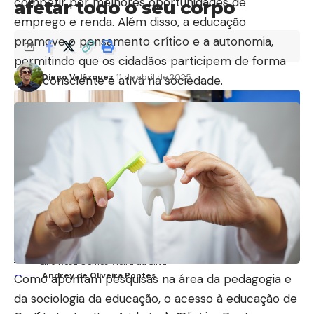
competir por melhores oportunidades de
afetar todo o seu corpo
emprego e renda. Além disso, a educação
promove o pensamento crítico e a autonomia,
permitindo que os cidadãos participem de forma
Diego Velázquez
11 de abril de 2025
mais consciente e ativa na sociedade.
Lina Rosa Gomes Vieira da Silva
Andrey de Oliveira Pontes
Como apontam pesquisas na área da pedagogia e
da sociologia da educação, o acesso à educação de