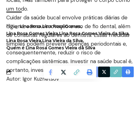
locais, mas também para proteger o corpo como
um todo.
Cuidar da saúde bucal envolve práticas diárias de
higiene, como escovação e uso de fio dental, além
Tag:
Lina Rosa
Lina Rosa Gomes
Lina Rosa Gomes Vieira
Lina Rosa Gomes Vieira da Silva
de consultas regulares ao dentista. Essas medidas
Lina Rosa Vieira
Lina Vieira da Silva
simples podem prevenir doenças periodontais e,
Quem é Lina Rosa Gomes Vieira da Silva
consequentemente, reduzir o risco de
complicações sistêmicas. Investir na saúde bucal é,
portanto, investir na saúde geral.
Facebook
Autor: Igor Kuznetsov
Tag:
Andrey de Oliveira
Andrey de Oliveira Pontes
Andrey Pontes
O que aconteceu com Andrey de Oliveira Pontes
Quem é Andrey de Oliveira Pontes