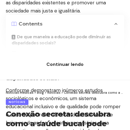
as disparidades existentes e promover uma
sociedade mais justa e igualitária.
Contents
De que maneira a educação pode diminuir as
disparidades sociais?
Quais os desafios para garantir uma educação
equitativa e de qualidade para todos?
Continuar lendo
De que maneira a educação pode diminuir as
disparidades sociais?
Conforme demonstram inúmeros estudos
Notícias Médicas
>
Blog
>
Notícias
>
Conexão secreta: descubra como a saúde bucal pode afetar todo o seu corpo
sociológicos e econômicos, um sistema
NOTÍCIAS
educacional inclusivo e de qualidade pode romper
Conexão secreta: descubra
o ciclo de pobreza, oferecendo a indivíduos de
como a saúde bucal pode
baixa renda as ferramentas necessárias para