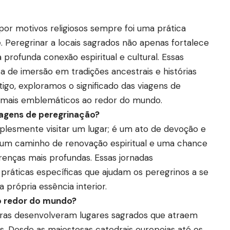
por motivos religiosos sempre foi uma prática
. Peregrinar a locais sagrados não apenas fortalece
rofunda conexão espiritual e cultural. Essas
a de imersão em tradições ancestrais e histórias
tigo, exploramos o significado das viagens de
s mais emblemáticos ao redor do mundo.
iagens de peregrinação?
mplesmente visitar um lugar; é um ato de devoção e
, é um caminho de renovação espiritual e uma chance
crenças mais profundas. Essas jornadas
práticas específicas que ajudam os peregrinos a se
própria essência interior.
o redor do mundo?
turas desenvolveram lugares sagrados que atraem
s. Desde as majestosas catedrais europeias até os