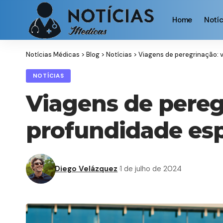
Home
Notíc
Notícias Médicas
>
Blog
>
Notícias
>
Viagens de peregrinação: v
NOTÍCIAS
Viagens de peregr
profundidade esp
Diego Velázquez
1 de julho de 2024