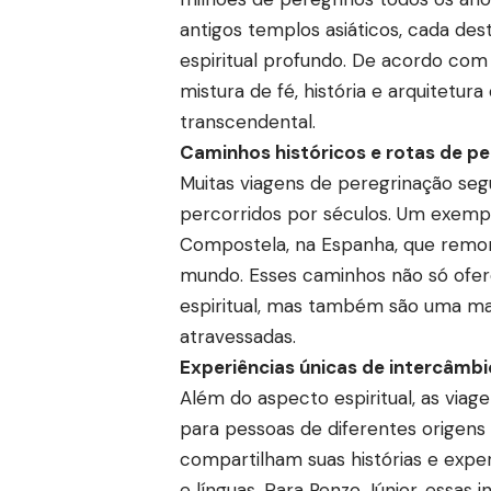
antigos templos asiáticos, cada dest
espiritual profundo. De acordo com
mistura de fé, história e arquitetu
transcendental.
Caminhos históricos e rotas de p
Muitas viagens de peregrinação seg
percorridos por séculos. Um exempl
Compostela, na Espanha, que remont
mundo. Esses caminhos não só of
espiritual, mas também são uma mane
atravessadas.
Experiências únicas de intercâmbio
Além do aspecto espiritual, as via
para pessoas de diferentes origens 
compartilham suas histórias e exper
e línguas. Para Renzo Júnior, essas