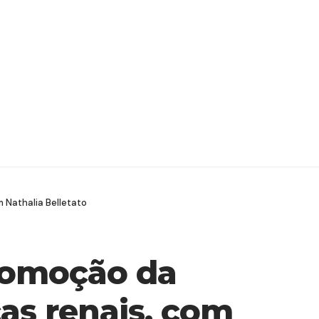
 Nathalia Belletato
romoção da
as renais, com